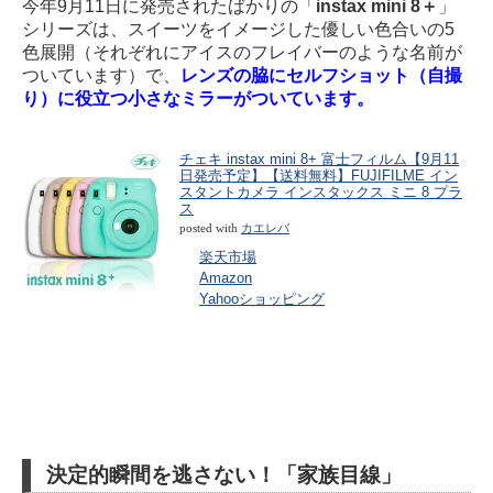
今年9月11日に発売されたばかりの「
instax mini 8＋
」
シリーズは、スイーツをイメージした優しい色合いの5
色展開（それぞれにアイスのフレイバーのような名前が
ついています）で、
レンズの脇にセルフショット（自撮
り）に役立つ小さなミラーがついています。
チェキ instax mini 8+ 富士フィルム【9月11
日発売予定】【送料無料】FUJIFILME イン
スタントカメラ インスタックス ミニ 8 プラ
ス
posted with
カエレバ
楽天市場
Amazon
Yahooショッピング
決定的瞬間を逃さない！「家族目線」