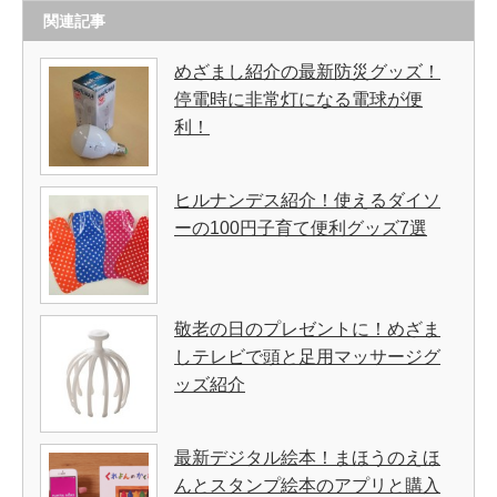
関連記事
めざまし紹介の最新防災グッズ！
停電時に非常灯になる電球が便
利！
ヒルナンデス紹介！使えるダイソ
ーの100円子育て便利グッズ7選
敬老の日のプレゼントに！めざま
しテレビで頭と足用マッサージグ
ッズ紹介
最新デジタル絵本！まほうのえほ
んとスタンプ絵本のアプリと購入