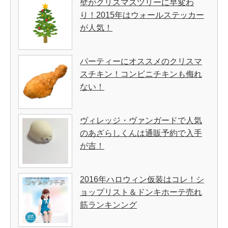
壁がクリスマスツリーに早変わ
り！2015年はウォールステッカー
が人気！
パーティーにオススメのクリスマ
スチキン！コンビニチキンも侮れ
ない！
ヴィレッジ・ヴァンガードで人気
のあざらしくんは通販予約で入手
が吉！
2016年ハロウィン仮装はコレ！シ
ョップリスト＆ドンキホーテ売れ
筋ランキンング