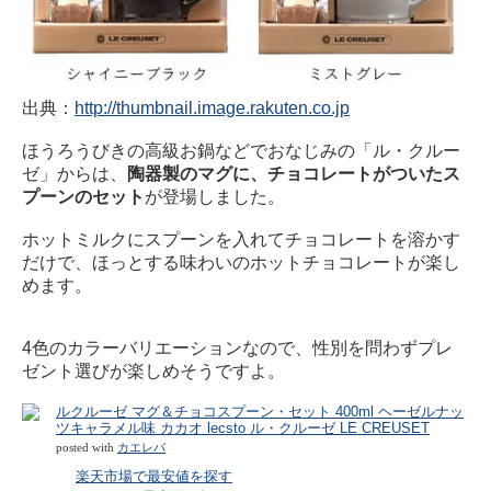
出典：
http://thumbnail.image.rakuten.co.jp
ほうろうびきの高級お鍋などでおなじみの「ル・クルー
ゼ」からは、
陶器製のマグに、チョコレートがついたス
プーンのセット
が登場しました。
ホットミルクにスプーンを入れてチョコレートを溶かす
だけで、ほっとする味わいのホットチョコレートが楽し
めます。
4色のカラーバリエーションなので、性別を問わずプレ
ゼント選びが楽しめそうですよ。
ルクルーゼ マグ＆チョコスプーン・セット 400ml ヘーゼルナッ
ツキャラメル味 カカオ lecsto ル・クルーゼ LE CREUSET
posted with
カエレバ
楽天市場で最安値を探す