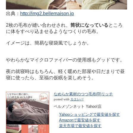
出典：
http://img2.bellemaison.jp
2枚の毛布が縫い合わせされ、
筒状になっている
ところ
に体をすべり込ませるようなつくりの毛布。
イメージは、簡易な寝袋風でしょうか。
やわらかなマイクロファイバーの使用感もグッドです。
夜の就寝時はもちろん、軽く暖めた部屋や日だまりで昼
寝に使ったら、至福の仮眠を楽しめそう。
なめらか素材のつつ毛布(R)リッチ
posted with
カエレバ
ベルメゾンネット Yahoo!店
Yahooショッピングで最安値を探す
Amazonで最安値を探す
楽天市場で最安値を探す