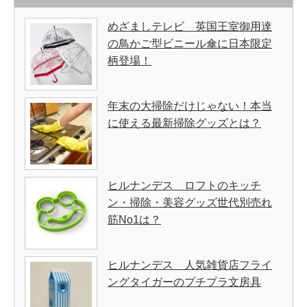
めざましテレビ 英国王室御用達
の鳥かご型ビニール傘に日本限定
柄登場！
年末の大掃除だけじゃない！本当
に使える最新掃除グッズとは？
ヒルナンデス ロフトのキッチ
ン・掃除・美容グッズ世代別売れ
筋No1は？
ヒルナンデス 人気雑貨店フライ
ングタイガーのプチプラ文房具