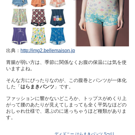
出典：
http://img2.bellemaison.jp
胃腸が弱い方は、季節に関係なくお腹の保温には気を使
いますよね。
そんな方にぴったりなのが、この腹巻とパンツが一体化
した「
はらまきパンツ
」です。
ファッションに響かないどころか、トップスがめくり上
がって腰のあたりが見えてしまっても全く平気なほどの
おしゃれ仕様で、選ぶのに迷っちゃうほど種類がありま
す。
ディズニー はらまきパンツ S〜LL