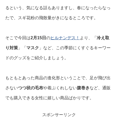
るという、気になる話もありますし、春になったらなっ
たで、スギ花粉の飛散量がきになるところです。
そこで今回は
2月15日
の
ヒルナンデス！
より、「
冷え取
り対策
」「
マスク
」など、この季節にくすぐるキーワー
ドのグッズをご紹介しましょう。
もともとあった商品の進化形ということで、足が飛び出
さない
つつ状の毛布
や着ぶくれしない
腹巻き
など、通販
でも購入できる女性に嬉しい商品ばかりです。
スポンサーリンク