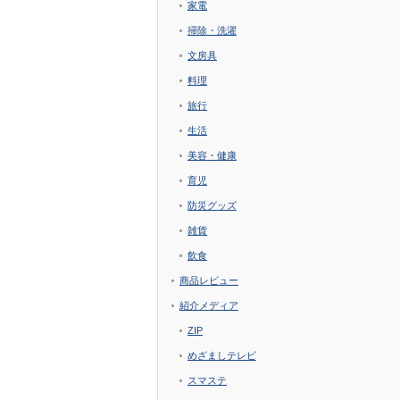
家電
掃除・洗濯
文房具
料理
旅行
生活
美容・健康
育児
防災グッズ
雑貨
飲食
商品レビュー
紹介メディア
ZIP
めざましテレビ
スマステ