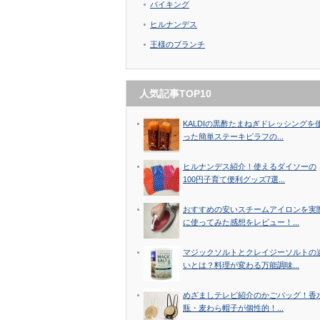
バイキング
ヒルナンデス
王様のブランチ
人気記事TOP10
KALDIの黒酢たまねぎドレッシングを
った簡単ステーキピラフの...
ヒルナンデス紹介！使えるダイソーの
100円子育て便利グッズ7選...
おすすめの安いスチームアイロンを実
に使ってみた感想をレビュー！...
マジックソルトとクレイジーソルトの
いとは？料理が変わる万能調味...
めざましテレビ紹介のかごバッグ！香
瓶・麦わら帽子が個性的！...