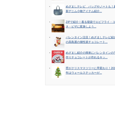
めざましテレビ バッグやノートも！
新デニム小物アイテム紹介...
ZIPで紹介！着る寝袋でエビフライ・
ネ・ピザに変身しよう...
バレンタイン注目！めざましテレビ紹
の高島屋の個性派チョコレート...
めざまし紹介の簡単にバレンタインの
作りチョコレートが作れるキッ...
壁がクリスマスツリーに早変わり！201
年はウォールステッカーが...