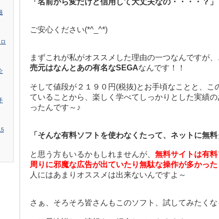
「名前から変だけど信用して大丈夫なの・・・・？」
最
ご安心ください(*^_^*)
コロ
まずこれが私がオススメした理由の一つなんですが、
売元はなんとあの有名なSEGA
なんです！！
介
そして値段が２１９０円(税抜)とお手頃なことと、こ
ていることから、楽しく学べてしっかりとした実績の
手
ったんです～♪
5
「そんな有料ソフトを使わなくたって、ネットに無料
と思う方もいるかもしれませんが、
無料サイトは有料
周りに邪魔な広告が出ていたり無駄な操作が多かった
人にはあまりオススメは出来ないんですよ～
さぁ、そろそろ皆さんもこのソフト、試してみたくな