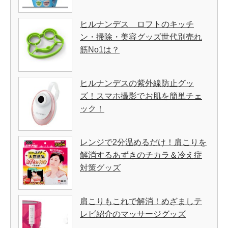
ヒルナンデス ロフトのキッチ
ン・掃除・美容グッズ世代別売れ
筋No1は？
ヒルナンデスの紫外線防止グッ
ズ！スマホ撮影でお肌を簡単チェ
ック！
レンジで2分温めるだけ！肩こりを
解消するあずきのチカラ＆冷え症
対策グッズ
肩こりもこれで解消！めざましテ
レビ紹介のマッサージグッズ